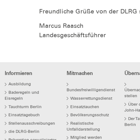
Freundliche Grüße von der DLRG s
Marcus Raasch
Landesgeschäftsführer
Informieren
Mitmachen
Übern
Ausbildung
Bundesfreiwilligendienst
Übernac
Baderegeln und
stellen
Eisregeln
Wasserrettungsdienst
Über d
Tauchturm Berlin
Einsatztauchen
John-H
Einsatztagebuch
Bevölkerungsschutz
Der T
Stellenausschreibungen
Realistische
Berlin
Unfalldarstellung
die DLRG-Berlin
Mitglied werden
Prävention sexualisierter