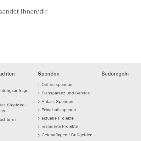
endet Ihnen/dir
achten
Spenden
Baderegeln
Online spenden
htungsanfrage
Transparenz und Service
Anlass-Spenden
as Siegfried-
Erbschaftsspende
aus
aktuelle Projekte
auchturm
realisierte Projekte
Geldauflagen / Bußgelder