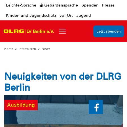
Leichte-Sprache
Gebärdensprache
Spenden
Presse
Kinder- und Jugendschutz
vor Ort
Jugend
Jetzt spenden
Home
Informieren
News
Neuigkeiten von der DLRG
Berlin
Ausbildung