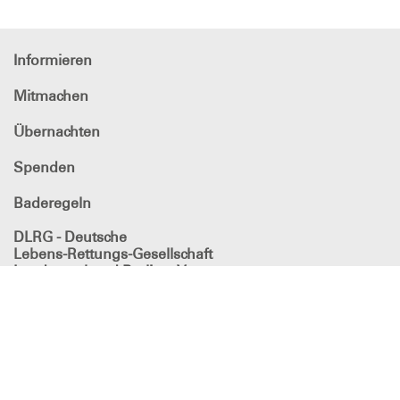
Informieren
Mitmachen
Übernachten
Spenden
Baderegeln
DLRG - Deutsche
Lebens-Rettungs-Gesellschaft
Landesverband Berlin e.V.
Spendenkonto
Berliner Volksbank
IBAN: DE90 1009 0000 5273 1050 44
Kontakt
Der kurze Draht zur DLRG-Berlin